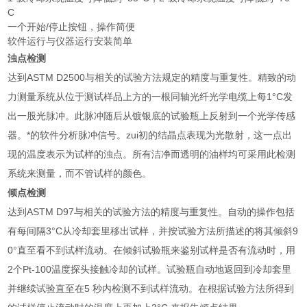
C
一个开始/停止按钮，操作简便
软件运行与仪器运行安装简单
浊点检测
达到ASTM D2500与相关的试验方法规定的精度与重复性。精致的动
力测量系统从位于测试样品上方的一根同轴光纤光学电缆上每1°C发
出一股光脉冲。此脉冲随后从镀银底的试验瓶上反射到一个光学传感
器。*的软件分析脉冲信号。zui初的结晶点表现为光散射，这一点出
现的温度表示为试样的浊点。所有洁净而透明的油样均可采用此检测
系统来测量，而不管试样的颜色。
倾点检测
达到ASTM D97与相关的试验方法的精度与重复性。自动的操作包括
有每间隔3°C从冷却套里移出试样，并按试验方法所描述的将其倾斜9
0°直至看不到试样流动。在倾斜试验瓶来鉴别试样是否有流动时，用
2个Pt-100温度探头接触冷却的试样。试验瓶自动地返回到冷却套里
并继续试验直至在5 秒内检测不到试样流动。在根据试验方法所得到