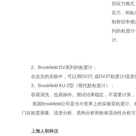
切应力模式
应力，和粘
制剪切率模
列的粘度计
计。
2
、
Brookfield DV
系列的粘度计：
在这次的实验中，可以用
DV2T
,
或
DV3T
粘度计/流变
3
、Brookfield KU-2型（斯托默粘度计）：
容易清洗，也易操作。测试结果稳定，不需要计算，
美国
Brookfield
公司是当今世界上的实验室粘度计、
门在粘度测量、流变分析、质构分析和粉体流动性分析方
上海人和科仪