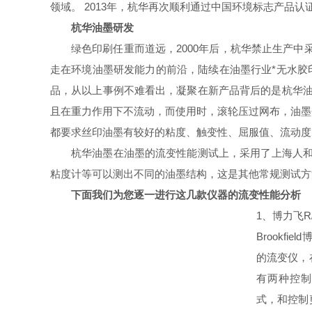
领域。
2013
年，杭华再次顺利通过中国环境标志产
品认
杭华油墨
研发
绿色印刷任重而道远，
2000
年后，杭华禁止生产中采
走在环境油墨研发能力的前沿，陆续在油墨行业*无水胶
品，从以上事例不难看出，凝聚在新产品背后
的是杭华
且在重力作用下不流动，而使用时，滚轮压过网布，油墨
都要求丝印油墨有较好的粘度、触变性、屈服值、流动度
杭华油墨
在油墨的流变性能测试上，采用了上海人
粘度计等可以测出不同的油墨结构，这是其他常规测试方
下面我们为您逐一进行这几款仪器的流变性能分析
1
、博力飞
R
Brookfield
的流变仪
，
有两种控制
式，和控制