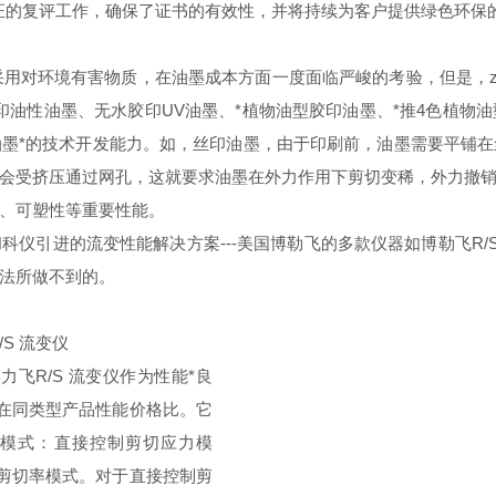
证的复评工作，确保了证书的有效性，并将持续为客户提供绿色环保
用对环境有害物质，在油墨成本方面一度面临严峻的考验，但是，z
印油性油墨、无水胶印
UV
油墨、*植物油型胶印油墨、*推
4
色植物油
油墨*的技术开发能力。如，丝印油墨，由于印刷前，油墨需要平铺
会受挤压通过网孔，这就要求油墨在外力作用下剪切变稀，外力撤
、可塑性等重要性能。
和科仪引进的流变性能解决方案
---
美国博勒飞的多款仪器如博勒飞
R/
法所做不到的。
/S
流变仪
博力飞
R/S
流变仪作为性能*良
在同类型产品性能价格比。它
模式：直接控制剪切应力模
剪切率模式。对于直接控制剪