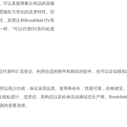
，可以直接测量出样品的屈服
度随应力变化的流变特性。控
式，其用法和
Brookfield DV
系
一样，*可以代替DV系列粘度
仪代替
R/S
流变仪。利用合适的附件和相应的软件，也可以近似模拟
所以很少出错，保证涂层品质。使用寿命长，性能可靠，价格便宜
在线粘度计、流变仪、质构仪以及粉体流动测试仪生产商。
Brookfiel
面的首要选择。