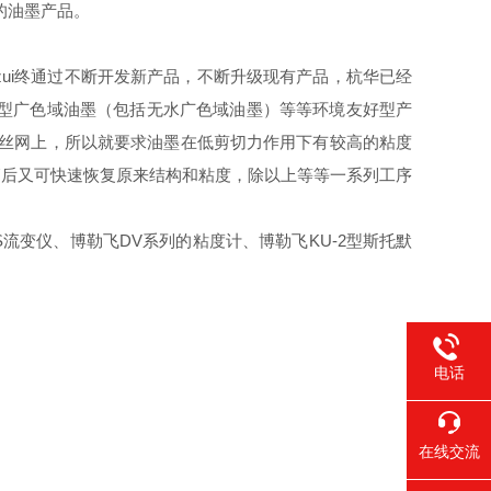
的油墨产品。
ui终通过不断开发新产品，不断升级现有产品，杭华已经
型广色域油墨（包括无水广色域油墨）等等环境友好型产
在丝网上，所以就要求油墨在低剪切力作用下有较高的粘度
销后又可快速恢复原来结构和粘度，除以上等等一系列工序
S
流变仪、博勒飞
DV
系列的粘度计、博勒飞
KU-2
型斯托默
电话
在线交流