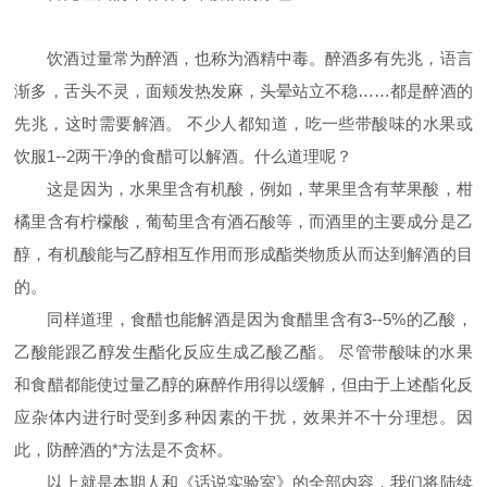
饮酒过量常为醉酒，也称为酒精中毒。醉酒多有先兆，语言
渐多，舌头不灵，面颊发热发麻，头晕站立不稳……都是醉酒的
先兆，这时需要解酒。
不少人都知道，吃一些带酸味的水果或
饮服
1--2
两干净的食醋可以解酒。什么道理呢？
这是因为，水果里含有机酸，例如，苹果里含有苹果酸，柑
橘里含有柠檬酸，葡萄里含有酒石酸等，而酒里的主要成分是乙
醇，有机酸能与乙醇相互作用而形成酯类物质从而达到解酒的目
的。
同样道理，食醋也能解酒是因为食醋里含有
3--5%
的乙酸，
乙酸能跟乙醇发生酯化反应生成乙酸乙酯。
尽管带酸味的水果
和食醋都能使过量乙醇的麻醉作用得以缓解，但由于上述酯化反
应杂体内进行时受到多种因素的干扰，效果并不十分理想。因
此，防醉酒的*方法是不贪杯。
以上就是本期人和《话说实验室》的全部内容，我们将陆续