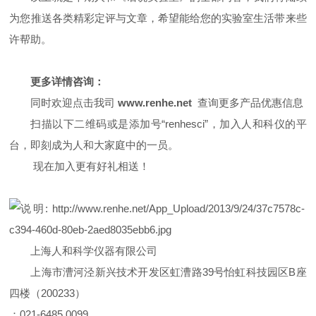
为您推送各类精彩定评与文章，希望能给您的实验室生活带来些
许帮助。
更多详情咨询：
同时欢迎点击我司
www.renhe.net
查询更多产品优惠信息
扫描以下二维码或是添加号“
renhesci
”，加入人和科仪的平
台，即刻成为人和大家庭中的一员。
现在加入更有好礼相送！
上海人和科学仪器有限公司
上海市漕河泾新兴技术开发区虹漕路
39
号怡虹科技园区
B
座
四楼（
200233
）
：
021-6485 0099