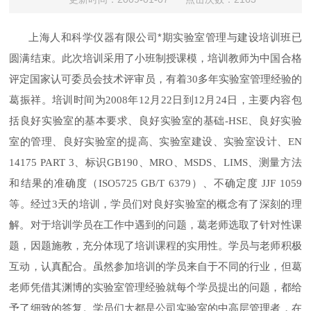
上海人和科学仪器有限公司*期实验室管理与建设培训班已
圆满结束。此次培训采用了小班制授课模，培训教师为中国合格
评定国家认可委员会
技术评审员
，有着
多年实验室管理经验的
30
葛振祥
。培训时间为
年
月
日
到
月
日
，主要内容包
2008
12
22
12
24
括良好实验室的基本要求、良好实验室的基础
、良好实验
-HSE
室的管理、良好实验室的提高、实验室建设、实验室设计、
EN
、标识
、
、
、
、测量方法
14175 PART 3
GB190
MRO
MSDS
LIMS
和结果的准确度（
）、不确定度
ISO5725 GB/T 6379
JJF 1059
等。经过
天的培训，学员们对良好实验室的概念有了深刻的理
3
解。对于培训学员在工作中遇到的问题，
葛
老师选取了针对性课
题，因题施教，充分体现了培训课程的实用性。学员与老师积极
互动，认真配合。虽然参加培训的学员来自于不同的行业，但
葛
老师凭借其渊博的实验室管理经验就每个学员提出的问题，都给
予了细致的答复。学员们大都是公司实验室的中高层管理者，在