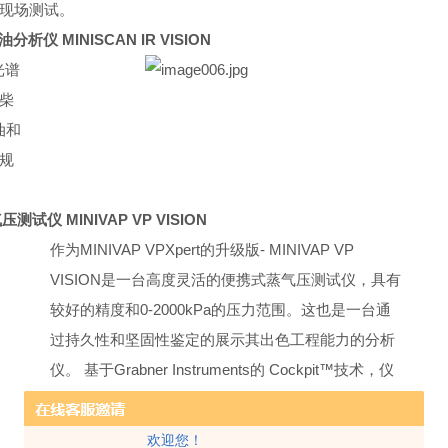
现场测试。
油分析仪
MINISCAN IR VISION
光谱
柴
油和
规
气压测试仪
MINIVAP VP VISION
作为
MINIVAP VPXpert
的升级版
- MINIVAP VP
VISION
是一台高度灵活的便携式蒸气压测试仪，具有
较好的精度和
0-2000kPa
的压力范围。这也是一台通
过持久性和坚固性鉴定的展示其出色工程能力的分析
仪。
基于
Grabner Instruments
的
Cockpit
™技术，仪
器具有不可披靡的网络功能，这是一台智能型测试
仪！
欢迎您！