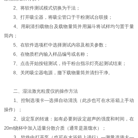
2、将软件测试模式切换为干法；
3、打开吸尘器，将吸尘管口于干粉测试台联接；
4、用刷清扫载物台及载物量筒并用漏斗将试样均匀置于量
筒内；
5、在软件选项栏中选择测试内容及相关参数；
6、在物质栏内输入样品编号或名称；
7、点击开始按钮测试，待干粉台指示灯亮起测试结束；
8、关闭吸尘器电源，撤下载物量筒并清扫干净。
二、湿法激光粒度仪的操作方法
1、控制选项卡—选择自动清洗（此步也可在水浴箱上手动
操作）；
2、设定泵的转速：如有必要则设定超声的强度和时间，在
20ml烧杯中加入适量分散介质（通常是蒸馏水）；
3、软件中打开泵（也可在水浴箱上进行）—测量选项卡—