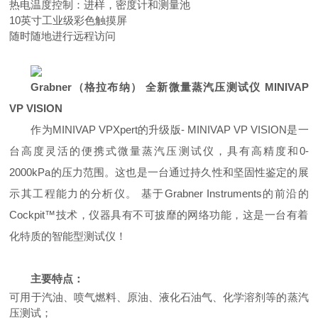
热电温度控制：进样，密度计和测量池
10
英寸工业级彩色触摸屏
随时随地进行远程访问
Grabner
（格拉布纳）
全新微量蒸汽压测试仪
MINIVAP
VP VISION
作为
MINIVAP VPXpert
的升级版
- MINIVAP VP VISION
是一
台高度灵活的便携式微量蒸汽压测试仪，具有高精度和
0-
2000kPa
的压力范围。这也是一台通过持久性和坚固性鉴定的展
示其工程能力的分析仪。
基于
Grabner Instruments
的前沿的
Cockpit™
技术，仪器具有不可披靡的网络功能，这是一台有着
化特质的智能型测试仪！
主要特点：
可用于汽油、喷气燃料、原油、液化石油气、化学溶剂等的蒸汽
压测试；