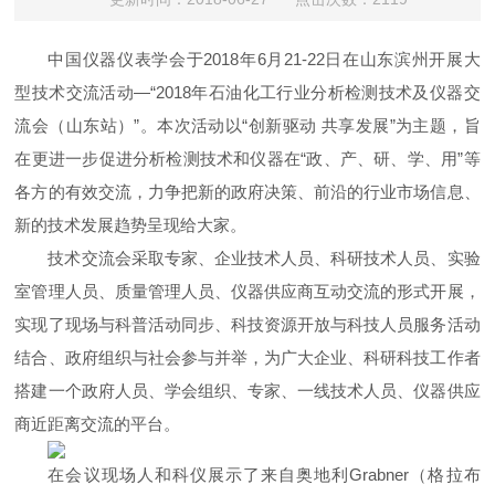
中国仪器仪表学会于
2018
年
6
月
21-22
日在山东滨州开展大
型技术交流活动
—“2018
年石油化工行业分析检测技术及仪器交
流会（山东站）
”
。本次活动以
“
创新驱动
共享发展
”
为主题，旨
在更进一步促进分析检测技术和仪器在
“
政、产、研、学、用
”
等
各方的有效交流，力争把新的政府决策、前沿的行业市场信息、
新的技术发展趋势呈现给大家。
技术交流会采取专家、企业技术人员、科研技术人员、实验
室管理人员、质量管理人员、仪器供应商互动交流的形式开展，
实现了现场与科普活动同步、科技资源开放与科技人员服务活动
结合、政府组织与社会参与并举，为广大企业、科研科技工作者
搭建一个政府人员、学会组织、专家、一线技术人员、仪器供应
商近距离交流的平台。
在会议现场人和科仪展示了来自奥地利
Grabner
（格拉布