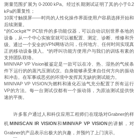
测量范围扩展为
0-2000 kPa
。经过长期测试证明了其的小于
0.2
的重复性；
kPa
10
英寸触摸屏
——
时尚的人性化操作界面使用户容易选择开始和
后续测量。
*的
Cockpit™ PC
软件的多功能仪器，可以自动识别世界各地的
设备，从一个中心实验室就可以被配置、测定、诊断、维修和升
VPN
网络访问，任何地方、任何时间实现真
级。通过一个安全的
正的移动设备接入。*的呼叫功能方便用户与我们的训练有素的
支持团队联络。
MINIVAP VP Vision
被鉴定是一款可以在冷、热、湿热的气候条
件下运行的的蒸汽压测试仪。自身能够承受来自任何方向的振动
和冲击。在军事或恶劣的环境中发挥其无缺的测试能力。
MINIVAP VP VISION
为燃料和液化石油气充分配置了所有运行
VP
的方法。每一台测试仪都有一个振动筛，为原油测试提供快
速的平衡。
许多客户通过人和科仪应用工程师们在现场对
Grabner
的样
机
MINISCAN IR VISION
和
MINIVAP VP VISION
的讲解，对
Grabner
的产品表示出极大的兴趣，并预约了上门演示。