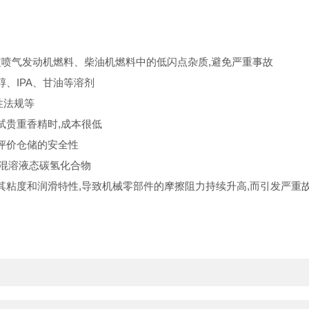
速测定喷气发动机燃料、柴油机燃料中的低闪点杂质,避免严重事故
醇、IPA、甘油等溶剂
性法规等
测试贵重香精时,成本很低
,评价仓储的安全性
明的混溶液态碳氢化合物
变其粘度和润滑特性,导致机械零部件的摩擦阻力持续升高,而引发严重