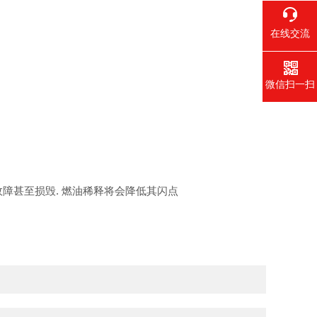
在线交流
微信扫一扫
故障甚至损毁. 燃油稀释将会降低其闪点