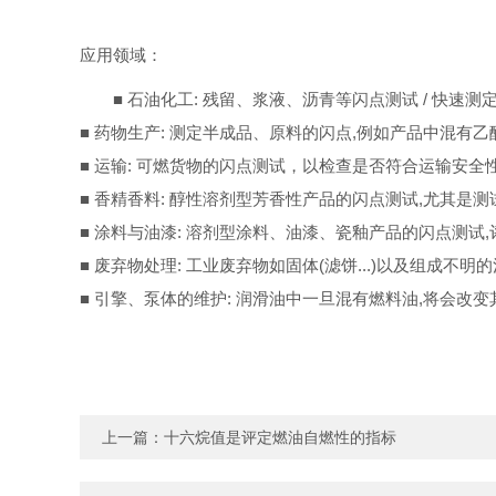
应用领域：
■ 石油化工: 残留、浆液、沥青等闪点测试 / 快
■ 药物生产: 测定半成品、原料的闪点,例如产品中混有乙
■ 运输: 可燃货物的闪点测试，以检查是否符合运输安全
■ 香精香料: 醇性溶剂型芳香性产品的闪点测试,尤其是
■ 涂料与油漆: 溶剂型涂料、油漆、瓷釉产品的闪点测试
■ 废弃物处理: 工业废弃物如固体(滤饼...)以及组成不
■ 引擎、泵体的维护: 润滑油中一旦混有燃料油,将会改
上一篇：
十六烷值是评定燃油自燃性的指标